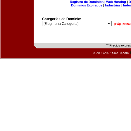
Registro de Dominios
|
Web Hosting
|
D
Dominios Expirados
|
Industrias
|
Indu
Categorías de Dominio:
[Pág. princi
** Precios expre
© 2002/2022 Solo10.com