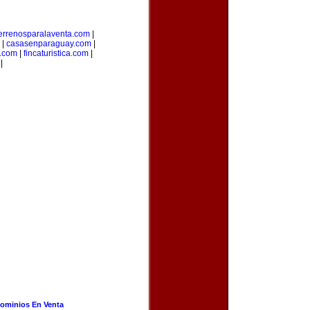
errenosparalaventa.com
|
|
casasenparaguay.com
|
s.com
|
fincaturistica.com
|
|
ominios En Venta