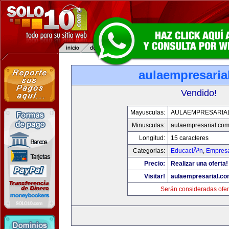
aulaempresaria
Vendido!
Mayusculas:
AULAEMPRESARIA
Minusculas:
aulaempresarial.co
Longitud:
15 caracteres
Categorias:
EducaciÃ³n
,
Empresa
Precio:
Realizar una oferta!
Visitar!
aulaempresarial.c
Serán consideradas ofer