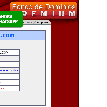
l.com
L.COM
m
s e Industrias
om
tas