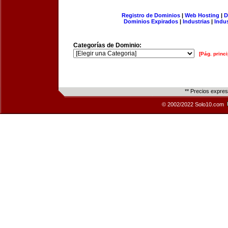
Registro de Dominios
|
Web Hosting
|
D
Dominios Expirados
|
Industrias
|
Indu
Categorías de Dominio:
[Pág. princi
** Precios expre
© 2002/2022 Solo10.com