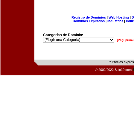
Registro de Dominios
|
Web Hosting
|
D
Dominios Expirados
|
Industrias
|
Indu
Categorías de Dominio:
[Pág. princi
** Precios expre
© 2002/2022 Solo10.com