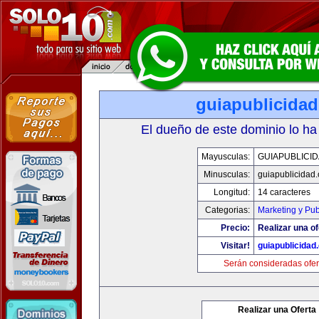
guiapublicida
El dueño de este dominio lo ha
Mayusculas:
GUIAPUBLICI
Minusculas:
guiapublicidad
Longitud:
14 caracteres
Categorias:
Marketing y Pub
Precio:
Realizar una of
Visitar!
guiapublicidad
Serán consideradas ofer
Realizar una Oferta